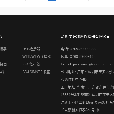
心
深圳昆旺精密连接器有限公司
连接器
USB连接器
电话: 0769-89609588
nn
WTB/WTW连接器
传真: 0769-89609168
连接器
FFC软排线
E-mail: jass.yang@vigorconn.co
排母
SD&SIM&TF卡座
公司地址: 广东省深圳市宝安区沙
心路时代中心4B
工厂地址: 华南1. 广东省东莞市
路884号3栋 华南2. 深圳市宝安
洋新工业区二期E5栋 华南3. 广
长安镇新安恒泰路5号1栋