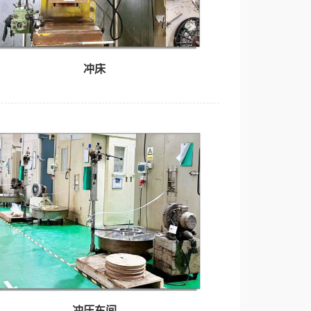
冲床
冲压车间