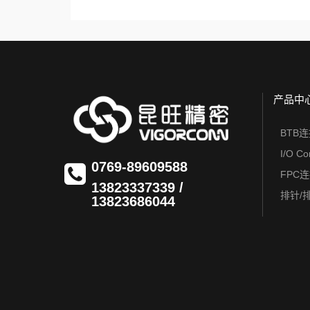
产品中
BTB
I/O Co
0769-89609588
FPC
13823337339 /
排针/
13823686044