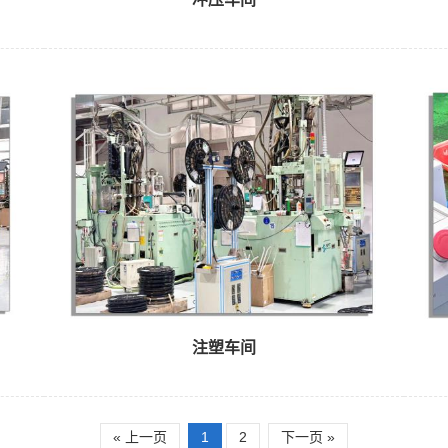
注塑车间
« 上一页
1
2
下一页 »