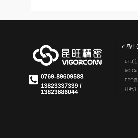
产品中
BTB
I/O Co
0769-89609588
FPC
13823337339 /
排针/
13823686044