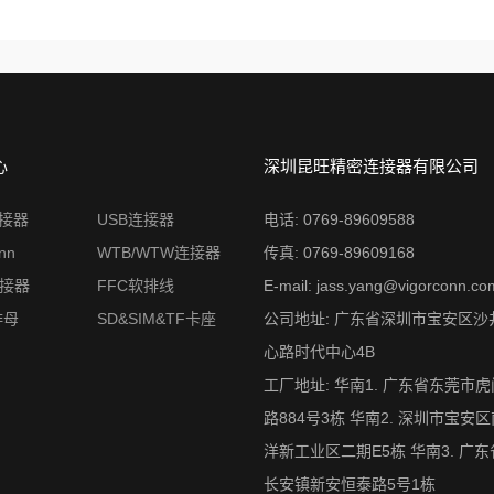
心
深圳昆旺精密连接器有限公司
连接器
USB连接器
电话: 0769-89609588
nn
WTB/WTW连接器
传真: 0769-89609168
连接器
FFC软排线
E-mail: jass.yang@vigorconn.co
排母
SD&SIM&TF卡座
公司地址: 广东省深圳市宝安区沙
心路时代中心4B
工厂地址: 华南1. 广东省东莞市
路884号3栋 华南2. 深圳市宝安
洋新工业区二期E5栋 华南3. 广
长安镇新安恒泰路5号1栋